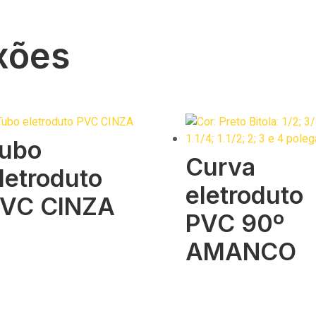
xões
ubo
Curva
letroduto
eletroduto
VC CINZA
PVC 90º
AMANCO